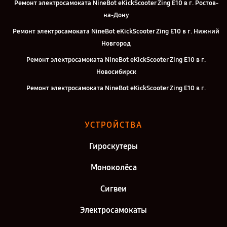
Ремонт электросамоката NineBot eKickScooter Zing E10 в г. Ростов-
на-Дону
Ремонт электросамоката NineBot eKickScooter Zing E10 в г. Нижний
Новгород
Ремонт электросамоката NineBot eKickScooter Zing E10 в г.
Новосибирск
Ремонт электросамоката NineBot eKickScooter Zing E10 в г.
Челябинск
Ремонт электросамоката NineBot eKickScooter Zing E10 в г.
УСТРОЙСТВА
Екатеринбург
Ремонт электросамоката NineBot eKickScooter Zing E10 в г.
Гироскутеры
Воронеж
Моноколёса
Ремонт электросамоката NineBot eKickScooter Zing E10 в г. Саратов
Сигвеи
Ремонт электросамоката NineBot eKickScooter Zing E10 в г. Самара
Ремонт электросамоката NineBot eKickScooter Zing E10 в г. Киров
Электросамокаты
Ремонт электросамоката NineBot eKickScooter Zing E10 в г. Москва