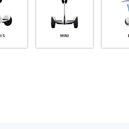
I S
MINI