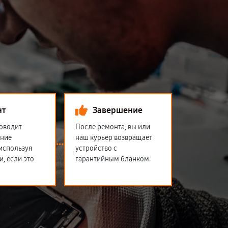
нт
Завершение
оводит
После ремонта, вы или
ение
наш курьер возвращает
 используя
устройство с
и, если это
гарантийным бланком.