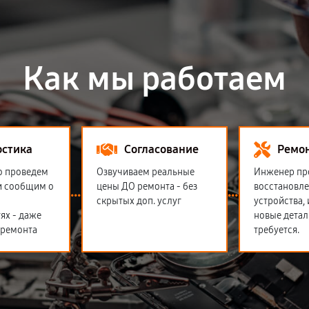
Как мы работаем
остика
Согласование
Ремо
о проведем
Озвучиваем реальные
Инженер пр
и сообщим о
цены ДО ремонта - без
восстановл
скрытых доп. услуг
устройства,
ях - даже
новые детал
 ремонта
требуется.