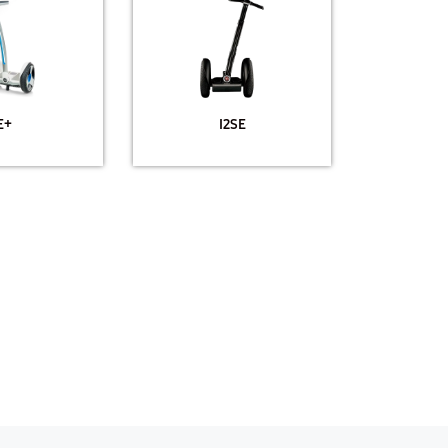
E+
I2SE