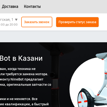
Доставка
Контакты
гская, 1
▼
Проверить статус заказа
Заказать звонок
:00 до 20:00
Bot в Казани
ван, когда техника не
ли требуется замена мотора.
емонту NineBot предлагает
ика, оригинальные запчасти со
ки и не меняется. Все
ие квалификации, а быстрый