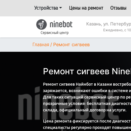
Устройства
Цены на ремонт
Отзывы
Казань, ул. Петербур
Ежедневно, с 10
Сервисный центр
/
Ремонт сигвеев
Главная
Ремонт сигвеев Nine
Ремонт сигвеев Найнбот в Казани востребо
заряжается, возникают ошибки в системе и
Для таких ситуаций сервисный центр по р
прозрачные условия: бесплатная диагност
склада, официальный договор на услуги.
Цена ремонта фиксируется после диагности
специалисты регулярно проходят повышен