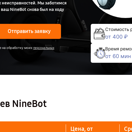
х неисправностей. Мы заботимся
 ваш NineBot снова был на ходу
Стоимость 
Отправить заявку
от 400 ₽
е на обработку моих
персональных
Время ремо
от 60 мин
ев NineBot
Цена, от
Ср