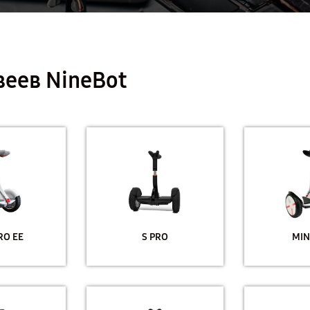
веев NineBot
RO EE
S PRO
MIN