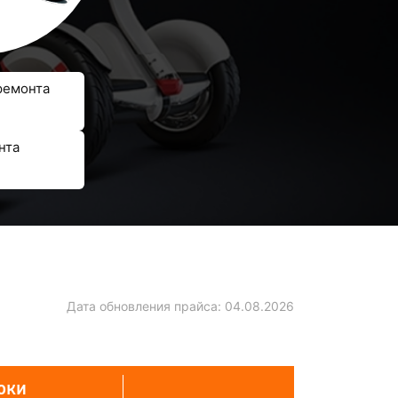
ремонта
нта
Дата обновления прайса:
04.08.2026
оки