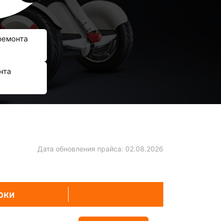
ремонта
нта
Дата обновления прайса:
02.08.2026
оки