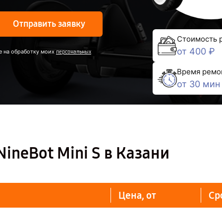
Отправить заявку
Стоимость 
от 400 ₽
е на обработку моих
персональных
Время ремо
от 30 мин
ineBot Mini S в Казани
Цена, от
Ср