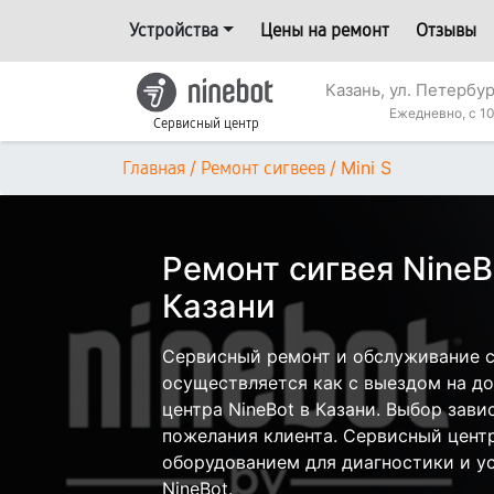
Устройства
Цены на ремонт
Отзывы
Казань, ул. Петербур
Ежедневно, с 10
Сервисный центр
/
/
Mini S
Главная
Ремонт сигвеев
Ремонт сигвея NineBo
Казани
Сервисный ремонт и обслуживание си
осуществляется как с выездом на дом
центра NineBot в Казани. Выбор зави
пожелания клиента. Сервисный цент
оборудованием для диагностики и у
NineBot.