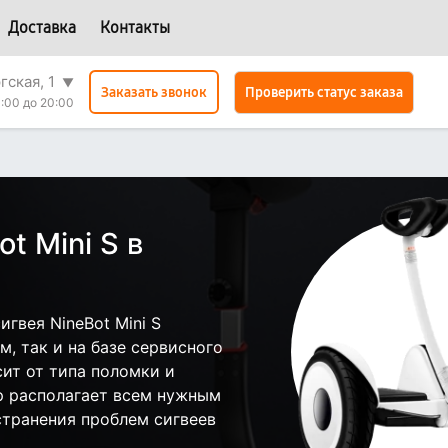
Доставка
Контакты
гская, 1
▼
Проверить статус заказа
Заказать звонок
:00 до 20:00
t Mini S в
гвея NineBot Mini S
, так и на базе сервисного
сит от типа поломки и
р располагает всем нужным
странения проблем сигвеев